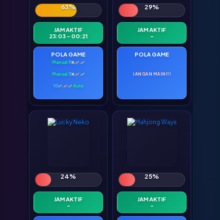
63%
29%
JAM AKTIF
JAM AKTIF
23:03 - 00:21
-
POLA GAME
POLA GAME
Manual
9
❌.✅.✅
Manual
3
❌.✅.✅
JANGAN MAIN!!!
10
✅.✅.✅
Auto
24%
25%
JAM AKTIF
JAM AKTIF
-
-