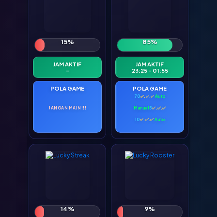
15%
85%
JAM AKTIF
JAM AKTIF
-
23:25 - 01:55
POLA GAME
POLA GAME
70
✅.✅.✅
Auto
JANGAN MAIN!!!
Manual
5
✅.✅.✅
10
✅.✅.✅
Auto
14%
9%