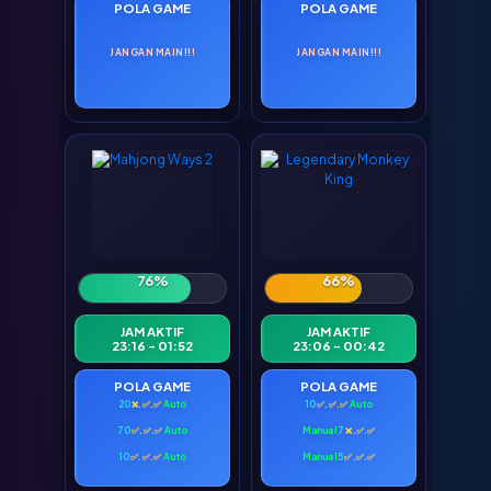
POLA GAME
POLA GAME
JANGAN MAIN!!!
JANGAN MAIN!!!
76%
66%
JAM AKTIF
JAM AKTIF
23:16 - 01:52
23:06 - 00:42
POLA GAME
POLA GAME
20
❌.✅.✅
Auto
10
✅.✅.✅
Auto
70
✅.✅.✅
Auto
Manual
7
❌.✅.✅
10
✅.✅.✅
Auto
Manual
5
✅.✅.✅