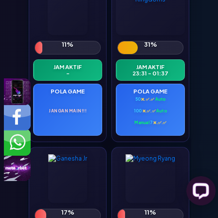
11%
31%
JAM AKTIF
JAM AKTIF
-
23:31 - 01:37
POLA GAME
POLA GAME
50
❌.✅.✅
Auto
JANGAN MAIN!!!
100
❌.✅.✅
Auto
Manual
7
❌.✅.✅
17%
11%