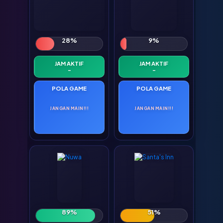
28%
9%
JAM AKTIF
JAM AKTIF
-
-
POLA GAME
POLA GAME
JANGAN MAIN!!!
JANGAN MAIN!!!
89%
51%