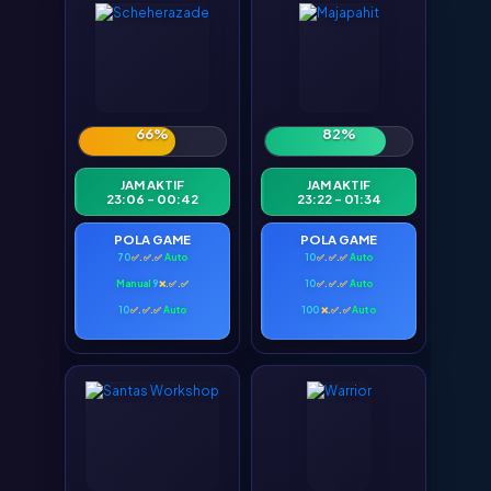
66%
82%
JAM AKTIF
JAM AKTIF
23:06 - 00:42
23:22 - 01:34
POLA GAME
POLA GAME
70
✅.✅.✅
Auto
10
✅.✅.✅
Auto
Manual
9
❌.✅.✅
10
✅.✅.✅
Auto
10
✅.✅.✅
Auto
100
❌.✅.✅
Auto