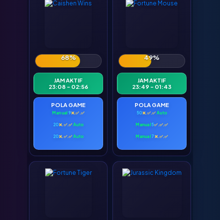
68%
49%
JAM AKTIF
JAM AKTIF
23:08 - 02:56
23:49 - 01:43
POLA GAME
POLA GAME
Manual
9
❌.✅.✅
50
❌.✅.✅
Auto
20
❌.✅.✅
Auto
Manual
5
✅.✅.✅
20
❌.✅.✅
Auto
Manual
7
❌.✅.✅