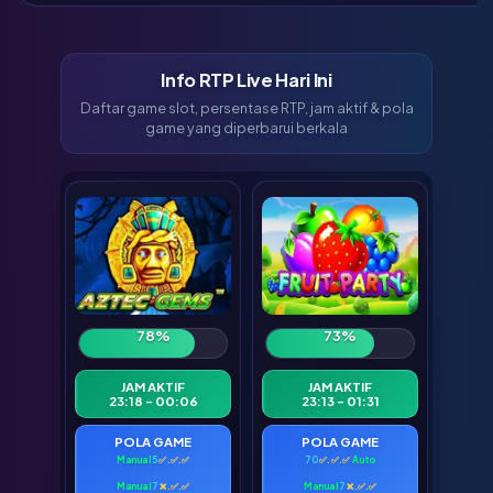
Info RTP Live Hari Ini
Daftar game slot, persentase RTP, jam aktif & pola
game yang diperbarui berkala
78%
73%
JAM AKTIF
JAM AKTIF
23:18 - 00:06
23:13 - 01:31
POLA GAME
POLA GAME
Manual
5
✅.✅.✅
70
✅.✅.✅
Auto
Manual
7
❌.✅.✅
Manual
7
❌.✅.✅