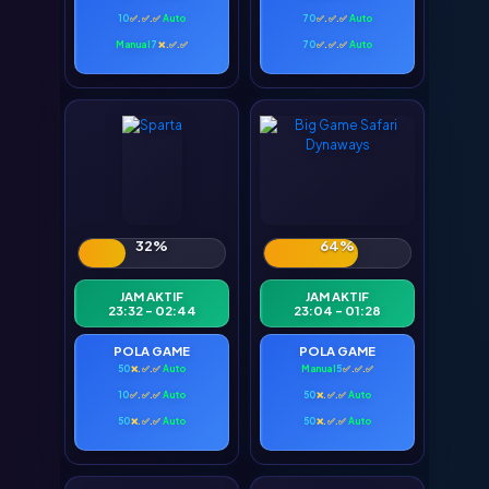
10
✅.✅.✅
Auto
70
✅.✅.✅
Auto
Manual
7
❌.✅.✅
70
✅.✅.✅
Auto
32%
64%
JAM AKTIF
JAM AKTIF
23:32 - 02:44
23:04 - 01:28
POLA GAME
POLA GAME
50
❌.✅.✅
Auto
Manual
5
✅.✅.✅
10
✅.✅.✅
Auto
50
❌.✅.✅
Auto
50
❌.✅.✅
Auto
50
❌.✅.✅
Auto