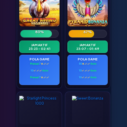
83%
67%
JAM AKTIF
JAM AKTIF
23:23 - 02:41
23:07 - 01:49
POLA GAME
POLA GAME
Manual
7
❌.✅.✅
50
❌.✅.✅
Auto
10
✅.✅.✅
Auto
10
✅.✅.✅
Auto
Manual
7
❌.✅.✅
10
✅.✅.✅
Auto