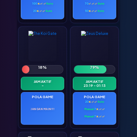
100
❌.✅.✅
Auto
70
✅.✅.✅
Auto
20
❌.✅.✅
Auto
50
❌.✅.✅
Auto
18%
79%
JAM AKTIF
JAM AKTIF
-
23:19 - 01:13
POLA GAME
POLA GAME
20
❌.✅.✅
Auto
JANGAN MAIN!!!
Manual
7
❌.✅.✅
Manual
7
❌.✅.✅