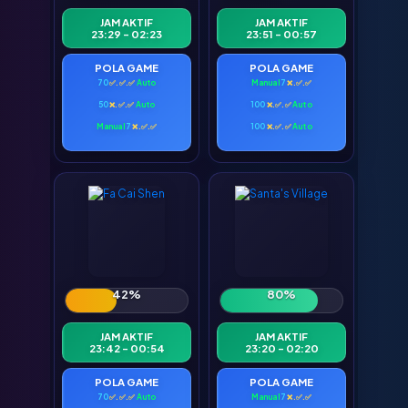
JAM AKTIF
JAM AKTIF
23:29 - 02:23
23:51 - 00:57
POLA GAME
POLA GAME
70
✅.✅.✅
Auto
Manual
7
❌.✅.✅
50
❌.✅.✅
Auto
100
❌.✅.✅
Auto
Manual
7
❌.✅.✅
100
❌.✅.✅
Auto
42%
80%
JAM AKTIF
JAM AKTIF
23:42 - 00:54
23:20 - 02:20
POLA GAME
POLA GAME
70
✅.✅.✅
Auto
Manual
7
❌.✅.✅