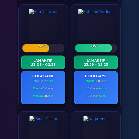
65%
89%
JAM AKTIF
JAM AKTIF
23:05 - 02:35
23:29 - 02:23
POLA GAME
POLA GAME
70
✅.✅.✅
Auto
Manual
7
❌.✅.✅
Manual
5
✅.✅.✅
10
✅.✅.✅
Auto
Manual
7
❌.✅.✅
10
✅.✅.✅
Auto