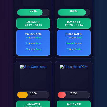
79%
88%
JAM AKTIF
JAM AKTIF
23:19 - 01:13
23:28 - 01:16
POLA GAME
POLA GAME
50
❌.✅.✅
Auto
70
✅.✅.✅
Auto
20
❌.✅.✅
Auto
Manual
7
❌.✅.✅
70
✅.✅.✅
Auto
20
❌.✅.✅
Auto
33%
25%
JAM AKTIF
JAM AKTIF